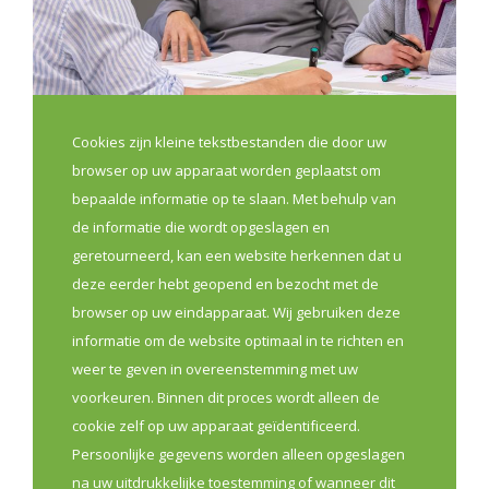
Cookies zijn kleine tekstbestanden die door uw
browser op uw apparaat worden geplaatst om
Bouw mee aan de toekomst van
bepaalde informatie op te slaan. Met behulp van
jouw apothekerskring
de informatie die wordt opgeslagen en
9 jul 2026
geretourneerd, kan een website herkennen dat u
deze eerder hebt geopend en bezocht met de
Sterke lokale kringen zijn belangrijk om apothekers
browser op uw eindapparaat. Wij gebruiken deze
beter te verbinden, samenwerking in de eerste lijn te
informatie om de website optimaal in te richten en
versterken en lokale noden concreet aan te pakken.
weer te geven in overeenstemming met uw
Daarom lanceert VAN, met steun van Vlaams minister
voorkeuren. Binnen dit proces wordt alleen de
Caroline Gennez en samen met de
cookie zelf op uw apparaat geïdentificeerd.
beroepsverenigingen, een nieuwe oproep voor
Persoonlijke gegevens worden alleen opgeslagen
apothekerskringen die hun kringwerking willen
na uw uitdrukkelijke toestemming of wanneer dit