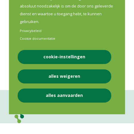
versterken. Tien kringen krijgen de kans om tussen
absoluut noodzakelijk is om de door ons geleverde
september 2026 en maart 2027 hun kringwerking een
dienst en waartoe u toegang hebt, te kunnen
stevige boost te geven.
gebruiken.
Privacybeleid
Lees meer
Cookie documentatie
cookie-instellingen
Eerste Lijn
Opleiding
alles weigeren
alles aanvaarden