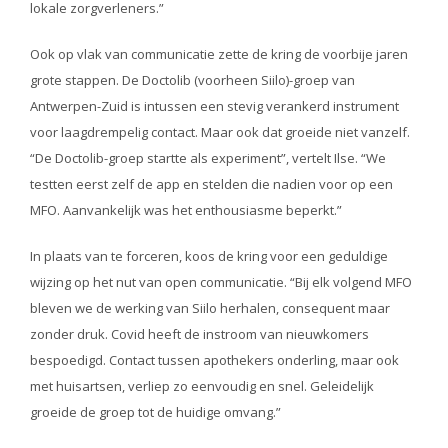
lokale zorgverleners.”
Ook op vlak van communicatie zette de kring de voorbije jaren
grote stappen. De Doctolib (voorheen Siilo)-groep van
Antwerpen-Zuid is intussen een stevig verankerd instrument
voor laagdrempelig contact. Maar ook dat groeide niet vanzelf.
“De Doctolib-groep startte als experiment”, vertelt Ilse. “We
testten eerst zelf de app en stelden die nadien voor op een
MFO. Aanvankelijk was het enthousiasme beperkt.”
In plaats van te forceren, koos de kring voor een geduldige
wijzing op het nut van open communicatie. “Bij elk volgend MFO
bleven we de werking van Siilo herhalen, consequent maar
zonder druk. Covid heeft de instroom van nieuwkomers
bespoedigd. Contact tussen apothekers onderling, maar ook
met huisartsen, verliep zo eenvoudig en snel. Geleidelijk
groeide de groep tot de huidige omvang.”