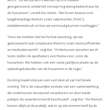
georganiseerd, omdat het concept nog weinig bekend was bij
de huisartsen”, vertelt Ilse Smets. “We kozen bewust voor
laagdrempelige thema’s zoals valpreventie, DOAC’s,
middelenmisbruik en hoe we eenvoudig kunnen overleggen.”
“Eens we merkten dat het format aansloeg, zijn we
geëvolueerd naar complexere thema’s zoals nierinsufficiëntie
en medicatienazicht”, zegt Ilse. “Ondertussen wisselen we af.
Soms stellen de apothekers een thema voor, soms de
huisartsen. We hebben ook een vaste jaarlijkse plaats op de
opleidingskalender van de huisartsen in de regio.”
De kring maakt intussen een vast deel uit van het lokale
overleg. “Dit is de natuurlijke evolutie van een samenwerking
die ondertussen structureel verankerd is en door beide
partijen als waardevol wordt beschouwd”, zegt Ilse. “De thema’s
komen altijd uit de praktijk, wat er op dat moment leeft bij de