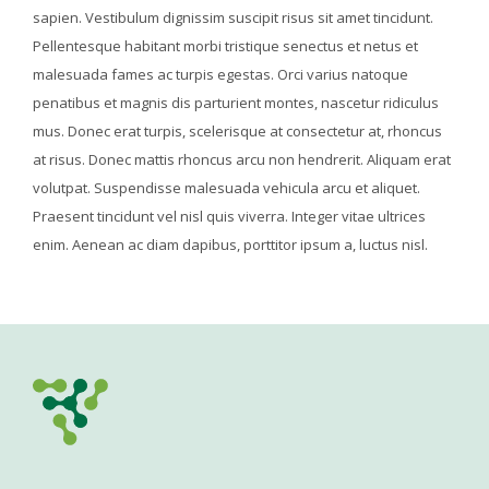
sapien. Vestibulum dignissim suscipit risus sit amet tincidunt.
Pellentesque habitant morbi tristique senectus et netus et
malesuada fames ac turpis egestas. Orci varius natoque
penatibus et magnis dis parturient montes, nascetur ridiculus
mus. Donec erat turpis, scelerisque at consectetur at, rhoncus
at risus. Donec mattis rhoncus arcu non hendrerit. Aliquam erat
volutpat. Suspendisse malesuada vehicula arcu et aliquet.
Praesent tincidunt vel nisl quis viverra. Integer vitae ultrices
enim. Aenean ac diam dapibus, porttitor ipsum a, luctus nisl.