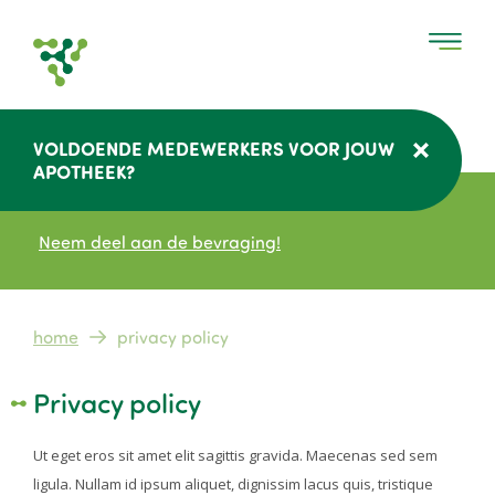
Overslaan
en
naar
de
inhoud
VOLDOENDE MEDEWERKERS VOOR JOUW
gaan
APOTHEEK?
Neem deel aan de bevraging!
Kruimelpad
home
privacy policy
Privacy policy
Ut eget eros sit amet elit sagittis gravida. Maecenas sed sem
ligula. Nullam id ipsum aliquet, dignissim lacus quis, tristique