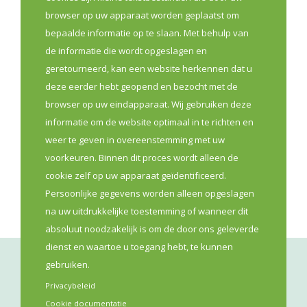
tabel bundelen we praktische tips voor apothekers. Je
browser op uw apparaat worden geplaatst om
vindt er informatie over alarmsignalen van hittestress,
bepaalde informatie op te slaan. Met behulp van
advies om het lichaam koel te houden en
de informatie die wordt opgeslagen en
aandachtspunten rond medicatie bij hoge
geretourneerd, kan een website herkennen dat u
temperaturen.
deze eerder hebt geopend en bezocht met de
browser op uw eindapparaat. Wij gebruiken deze
Lees meer
informatie om de website optimaal in te richten en
weer te geven in overeenstemming met uw
voorkeuren. Binnen dit proces wordt alleen de
Eerste Lijn
Preventie
Sensibilisatie
cookie zelf op uw apparaat geïdentificeerd.
Persoonlijke gegevens worden alleen opgeslagen
na uw uitdrukkelijke toestemming of wanneer dit
absoluut noodzakelijk is om de door ons geleverde
dienst en waartoe u toegang hebt, te kunnen
gebruiken.
Privacybeleid
Cookie documentatie