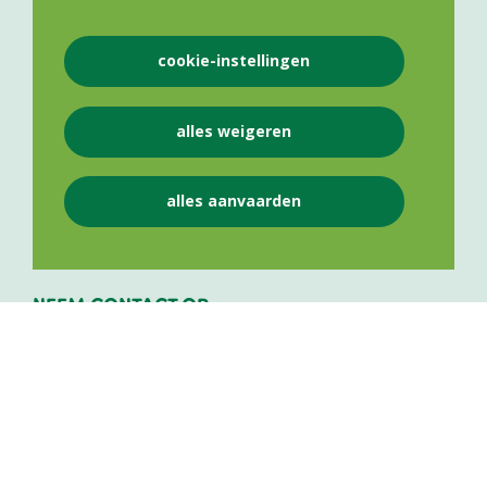
cookie-instellingen
VLAAMS APOTHEKERS NETWERK VZW
alles weigeren
Lange Leemstraat 187
2018
Antwerpen
alles aanvaarden
BE 0841 975 143
NEEM CONTACT OP
+32 484 50 25 12
info@vlaamsapothekersnetwerk.be
Persverantwoordelijke