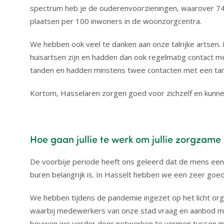
spectrum heb je de ouderenvoorzieningen, waarover 74%
plaatsen per 100 inwoners in de woonzorgcentra.
We hebben ook veel te danken aan onze talrijke artsen.
huisartsen zijn en hadden dan ook regelmatig contact
tanden en hadden minstens twee contacten met een tanda
Kortom, Hasselaren zorgen goed voor zichzelf en kunnen 
Hoe gaan jullie te werk om jullie zorgzame
De voorbije periode heeft ons geleerd dat de mens een
buren belangrijk is. In Hasselt hebben we een zeer goed
We hebben tijdens de pandemie ingezet op het licht orga
waarbij medewerkers van onze stad vraag en aanbod ma
bouwen we verder door netwerken te vormen tussen in