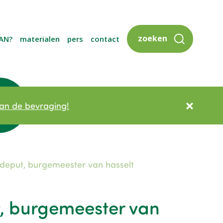
zoeken
AN?
materialen
pers
contact
an de bevraging!
ndeput, burgemeester van hasselt
t, burgemeester van