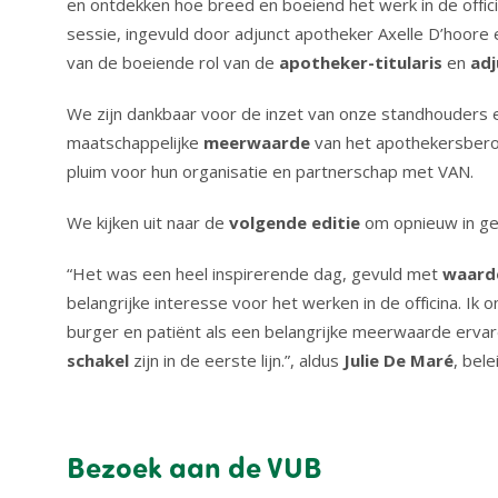
en ontdekken hoe breed en boeiend het werk in de offici
sessie, ingevuld door adjunct apotheker Axelle D’hoore en
van de boeiende rol van de
apotheker
-titularis
en
ad
We zijn dankbaar voor de inzet van onze standhouders e
maatschappelijke
meerwaarde
van het apothekersbero
pluim voor hun organisatie en partnerschap met VAN.
We kijken uit naar de
volgende
editie
om opnieuw in ge
“Het was een heel inspirerende dag, gevuld met
waard
belangrijke interesse voor het werken in de officina. I
burger en patiënt als een belangrijke meerwaarde erva
schakel
zijn in de eerste lijn.”, aldus
Julie De Maré
, bel
Bezoek aan de VUB