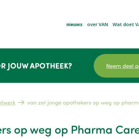
nieuws
over VAN
Wat doet V
R JOUW APOTHEEK?
Neem deel a
etwerk
van zet jonge apothekers op weg op pharm
ers op weg op Pharma Car