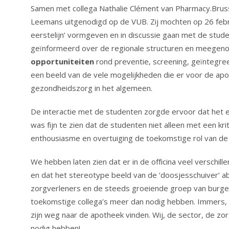
Samen met collega Nathalie Clément van Pharmacy.Brusse
Leemans uitgenodigd op de VUB. Zij mochten op 26 febru
eerstelijn’ vormgeven en in discussie gaan met de stud
geïnformeerd over de regionale structuren en meegeno
opportuniteiten
rond preventie, screening, geïntegre
een beeld van de vele mogelijkheden die er voor de apo
gezondheidszorg in het algemeen.
De interactie met de studenten zorgde ervoor dat he
was fijn te zien dat de studenten niet alleen met een kr
enthousiasme en overtuiging de toekomstige rol van de
We hebben laten zien dat er in de officina veel verschill
en dat het stereotype beeld van de ‘doosjesschuiver’ a
zorgverleners en de steeds groeiende groep van burger
toekomstige collega’s meer dan nodig hebben. Immers,
zijn weg naar de apotheek vinden. Wij, de sector, de z
nodig hebben!