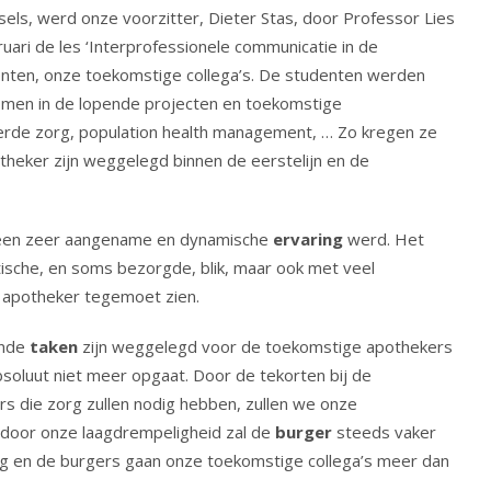
ls, werd onze voorzitter, Dieter Stas, door Professor Lies
ari de les ‘Interprofessionele communicatie in de
enten, onze toekomstige collega’s. De studenten werden
men in de lopende projecten en toekomstige
erde zorg, population health management, … Zo kregen ze
theker zijn weggelegd binnen de eerstelijn en de
t een zeer aangename en dynamische
ervaring
werd. Het
itische, en soms bezorgde, blik, maar ook met veel
 apotheker tegemoet zien.
ende
taken
zijn weggelegd voor de toekomstige apothekers
bsoluut niet meer opgaat. Door de tekorten bij de
s die zorg zullen nodig hebben, zullen we onze
 door onze laagdrempeligheid zal de
burger
steeds vaker
org en de burgers gaan onze toekomstige collega’s meer dan