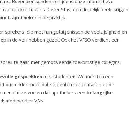
na is. Bovendien konden ze tijdens onze informatieve
 apotheker-titularis Dieter Stas, een duidelijk beeld krijgen
junct-apotheker
in de praktijk.
n sprekers, die met hun getuigenissen de veelzijdigheid en
ep in de verf hebben gezet. Ook het VFSO verdient een
sprek te gaan met gemotiveerde toekomstige collega’s.
evolle
gesprekken
met studenten. We merkten een
k onthoud onder meer dat studenten het contact met de
ren en dat ze voelen dat apothekers een
belangrijke
eidsmedewerker VAN.