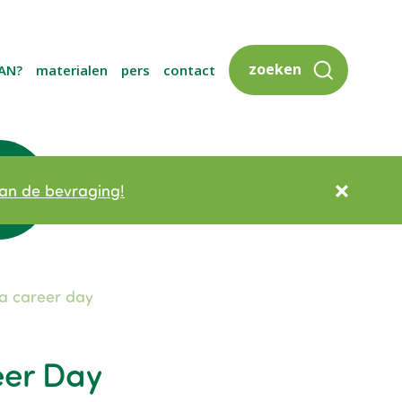
zoeken
AN?
materialen
pers
contact
an de bevraging!
a career day
eer Day