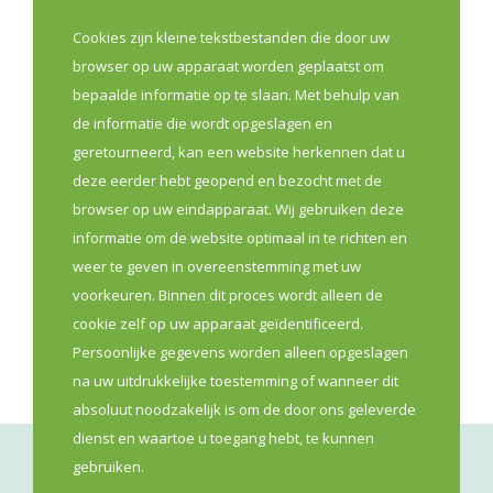
Caroline Gennez en samen met de
Cookies zijn kleine tekstbestanden die door uw
beroepsverenigingen, een nieuwe oproep voor
browser op uw apparaat worden geplaatst om
apothekerskringen die hun kringwerking willen
bepaalde informatie op te slaan. Met behulp van
versterken. Tien kringen krijgen de kans om tussen
de informatie die wordt opgeslagen en
september 2026 en maart 2027 hun kringwerking een
geretourneerd, kan een website herkennen dat u
stevige boost te geven.
deze eerder hebt geopend en bezocht met de
browser op uw eindapparaat. Wij gebruiken deze
Lees meer
informatie om de website optimaal in te richten en
weer te geven in overeenstemming met uw
voorkeuren. Binnen dit proces wordt alleen de
Eerste Lijn
Opleiding
cookie zelf op uw apparaat geïdentificeerd.
Persoonlijke gegevens worden alleen opgeslagen
na uw uitdrukkelijke toestemming of wanneer dit
absoluut noodzakelijk is om de door ons geleverde
dienst en waartoe u toegang hebt, te kunnen
gebruiken.