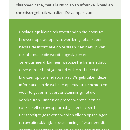
slaapmedicatie, met alle risico’s van afhankelijkheid en
chronisch gebruik van dien. De aanpak van
slapeloosheid en het rationeel gebruik van
benzodiazepines vraagt daarom om een gedeelde
Cookies zijn kleine tekstbestanden die door uw
visie, duidelijke communicatie en een nauwe
browser op uw apparaat worden geplaatst om
samenwerking tussen huisarts en huisapotheker. Het
bepaalde informatie op te slaan. Met behulp van
afbouwprogramma benzodiazepines en het MFO rond
de informatie die wordt opgeslagen en
dit thema illustreren hoe deze samenwerking in de
geretourneerd, kan een website herkennen dat u
praktijk vorm kan krijgen.
deze eerder hebt geopend en bezocht met de
browser op uw eindapparaat. Wij gebruiken deze
Lees meer
informatie om de website optimaal in te richten en
weer te geven in overeenstemming met uw
voorkeuren. Binnen dit proces wordt alleen de
Eerste Lijn
Kwaliteit
Sensibilisatie
cookie zelf op uw apparaat geïdentificeerd.
Persoonlijke gegevens worden alleen opgeslagen
na uw uitdrukkelijke toestemming of wanneer dit
absoluut noodzakelijk is om de door ons geleverde