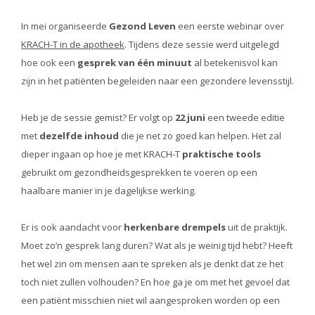
In mei organiseerde
Gezond Leven
een eerste webinar over
KRACH-T in de apotheek
. Tijdens deze sessie werd uitgelegd
hoe ook een
gesprek van één minuut
al betekenisvol kan
zijn in het patiënten begeleiden naar een gezondere levensstijl.
Heb je de sessie gemist? Er volgt op
22 juni
een tweede editie
met
dezelfde inhoud
die je net zo goed kan helpen. Het zal
dieper ingaan op hoe je met KRACH-T
praktische tools
gebruikt om gezondheidsgesprekken te voeren op een
haalbare manier in je dagelijkse werking.
Er is ook aandacht voor
herkenbare drempels
uit de praktijk.
Moet zo’n gesprek lang duren? Wat als je weinig tijd hebt? Heeft
het wel zin om mensen aan te spreken als je denkt dat ze het
toch niet zullen volhouden? En hoe ga je om met het gevoel dat
een patiënt misschien niet wil aangesproken worden op een