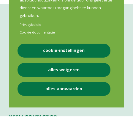
dienst en waartoe u toegang hebt, te kunnen
gebruiken.
Privacybeleid
Cookie documentatie
cookie-instellingen
VLAAMS APOTHEKERS NETWERK VZW
alles weigeren
Lange Leemstraat 187
2018
Antwerpen
alles aanvaarden
BE 0841 975 143
NEEM CONTACT OP
+32 484 50 25 12