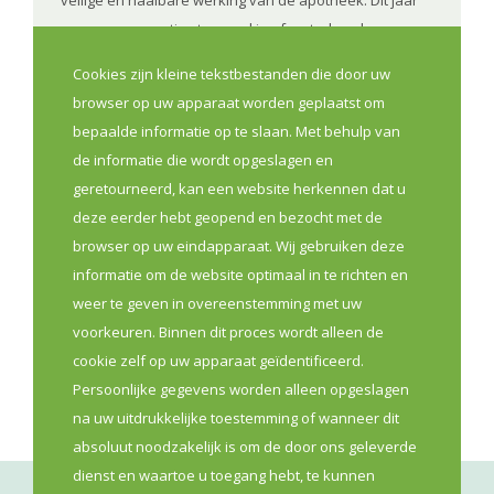
veilige en haalbare werking van de apotheek. Dit jaar
was er een ernstige terugval in afgestudeerde
farmaceutisch technisch assistenten en tegelijk wordt
Cookies zijn kleine tekstbestanden die door uw
hun opleiding hervormd.. Om als sector goed
browser op uw apparaat worden geplaatst om
voorbereid te zijn en gepaste maatregelen te kunnen
bepaalde informatie op te slaan. Met behulp van
vragen, hebben we betrouwbare gegevens nodig over
de informatie die wordt opgeslagen en
de reële behoefte aan medewerkers in de Vlaamse
geretourneerd, kan een website herkennen dat u
apotheken.
deze eerder hebt geopend en bezocht met de
browser op uw eindapparaat. Wij gebruiken deze
Lees meer
informatie om de website optimaal in te richten en
weer te geven in overeenstemming met uw
voorkeuren. Binnen dit proces wordt alleen de
Onderzoek
cookie zelf op uw apparaat geïdentificeerd.
Persoonlijke gegevens worden alleen opgeslagen
na uw uitdrukkelijke toestemming of wanneer dit
absoluut noodzakelijk is om de door ons geleverde
dienst en waartoe u toegang hebt, te kunnen