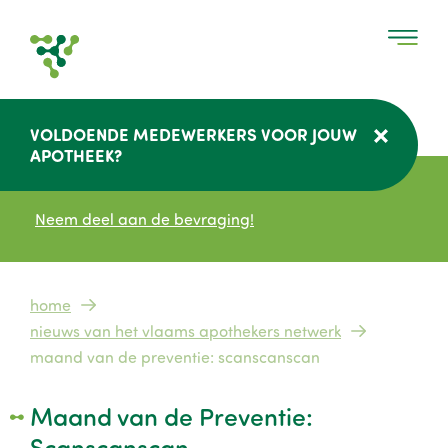
Overslaan
en
naar
de
inhoud
VOLDOENDE MEDEWERKERS VOOR JOUW
gaan
APOTHEEK?
Neem deel aan de bevraging!
Kruimelpad
home
nieuws van het vlaams apothekers netwerk
maand van de preventie: scanscanscan
Maand van de Preventie:
Scanscanscan