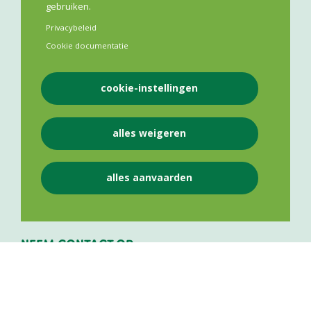
gebruiken.
Privacybeleid
Cookie documentatie
cookie-instellingen
VLAAMS APOTHEKERS NETWERK VZW
alles weigeren
Lange Leemstraat 187
2018
Antwerpen
alles aanvaarden
BE 0841 975 143
NEEM CONTACT OP
+32 484 50 25 12
info@vlaamsapothekersnetwerk.be