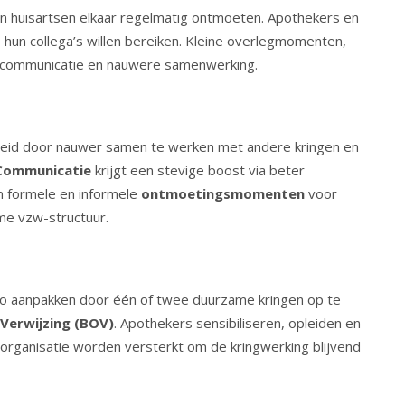
n huisartsen elkaar regelmatig ontmoeten. Apothekers en
hun collega’s willen bereiken. Kleine overlegmomenten,
e communicatie en nauwere samenwerking.
rheid door nauwer samen te werken met andere kringen en
Communicatie
krijgt een stevige boost via beter
n formele en informele
ontmoetingsmomenten
voor
me vzw-structuur.
io aanpakken door één of twee duurzame kringen op te
erwijzing (BOV)
. Apothekers sensibiliseren, opleiden en
 organisatie worden versterkt om de kringwerking blijvend