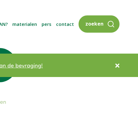
zoeken
AN?
materialen
pers
contact
an de bevraging!
gen