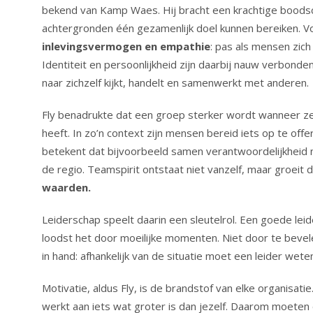
bekend van Kamp Waes. Hij bracht een krachtige boodsc
achtergronden één gezamenlijk doel kunnen bereiken. Vo
inlevingsvermogen en empathie
: pas als mensen zich
Identiteit en persoonlijkheid zijn daarbij nauw verbond
naar zichzelf kijkt, handelt en samenwerkt met anderen.
Fly benadrukte dat een groep sterker wordt wanneer z
heeft. In zo’n context zijn mensen bereid iets op te of
betekent dat bijvoorbeeld samen verantwoordelijkheid 
de regio. Teamspirit ontstaat niet vanzelf, maar groeit
waarden.
Leiderschap speelt daarin een sleutelrol. Een goede lei
loodst het door moeilijke momenten. Niet door te beve
in hand: afhankelijk van de situatie moet een leider wet
Motivatie, aldus Fly, is de brandstof van elke organisati
werkt aan iets wat groter is dan jezelf. Daarom moeten