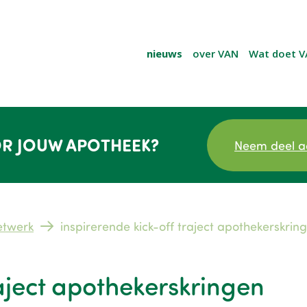
nieuws
over VAN
Wat doet V
R JOUW APOTHEEK?
Neem deel a
etwerk
inspirerende kick-off traject apothekerskrin
raject apothekerskringen