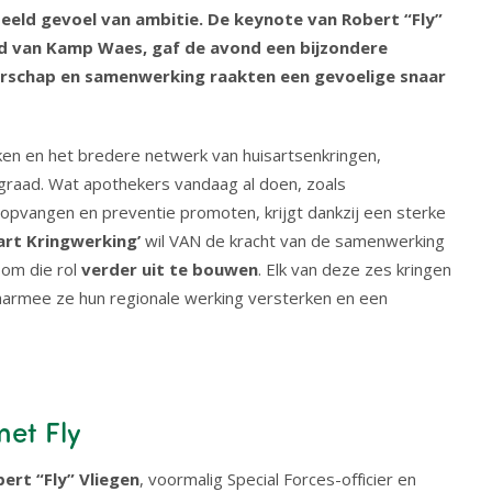
eeld gevoel van ambitie. De keynote van Robert “Fly”
end van Kamp Waes, gaf de avond een bijzondere
derschap en samenwerking raakten een gevoelige snaar
en en het bredere netwerk van huisartsenkringen,
rgraad. Wat apothekers vandaag al doen, zoals
opvangen en preventie promoten, krijgt dankzij een sterke
art Kringwerking’
wil VAN de kracht van de samenwerking
 om die rol
verder uit te bouwen
. Elk van deze zes kringen
aarmee ze hun regionale werking versterken en een
met Fly
ert “Fly” Vliegen
, voormalig Special Forces-officier en