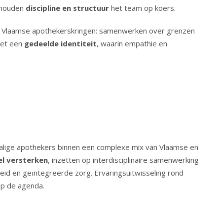
, houden
discipline en structuur
het team op koers.
de Vlaamse apothekerskringen: samenwerken over grenzen
met een
gedeelde identiteit
, waarin empathie en
talige apothekers binnen een complexe mix van Vlaamse en
l versterken
, inzetten op interdisciplinaire samenwerking
id en geïntegreerde zorg. Ervaringsuitwisseling rond
op de agenda.