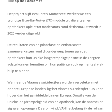
Blik op de Toekomst
Het project blijft evolueren. Momenteel werken we een
grondige
Train-The-Trainer (TTT)
-module uit, die artsen en
apothekers opleidt tot moderators rond dit thema. Dit wordt in
2025 verder uitgerold.
De resultaten van de pilootfase en enthousiaste
samenwerkingen rond dit onderwerp tonen aan dat
apothekers hun unieke laagdrempelige positie in de zorg ten
volste kunnen benutten om hun patiënten ook op mentaal vlak
hulp te bieden.
Wanneer de Vlaamse suïcidecijfers worden vergeleken met
andere Europese landen, ligt het Vlaams suïcidecijfer 1.35 keer
hoger dan het gemiddelde binnen Europa. Omwille van de
unieke laagdrempeligheid van de apotheek, kan de apotheker
signalen opvangen. Daarom vindt VAN het belangrijk de rol van