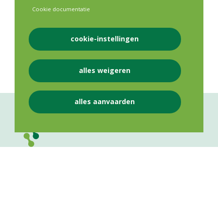
Lees meer
Cookie documentatie
cookie-instellingen
Eerste Lijn
Opleiding
alles weigeren
alles aanvaarden
VLAAMS APOTHEKERS NETWERK VZW
Lange Leemstraat 187
2018
Antwerpen