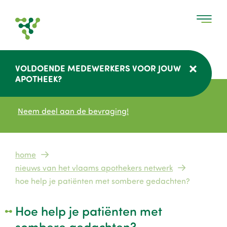
Overslaan
en
naar
de
inhoud
VOLDOENDE MEDEWERKERS VOOR JOUW
gaan
APOTHEEK?
Neem deel aan de bevraging!
Kruimelpad
home
nieuws van het vlaams apothekers netwerk
hoe help je patiënten met sombere gedachten?
Hoe help je patiënten met
sombere gedachten?