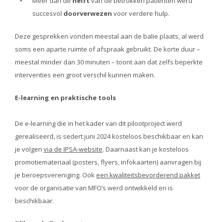
Meer dan de
helft
van de betrokken patiënten werd
succesvol
doorverwezen
voor verdere hulp.
Deze gesprekken vonden meestal aan de balie plaats, al werd
soms een aparte ruimte of afspraak gebruikt. De korte duur –
meestal minder dan 30 minuten – toont aan dat zelfs beperkte
interventies een groot verschil kunnen maken.
E-learning en praktische tools
De e-learning die in het kader van dit pilootproject werd
gerealiseerd, is sedert juni 2024 kosteloos beschikbaar en kan
je volgen
via de IPSA-website
. Daarnaast kan je kosteloos
promotiemateriaal (posters, flyers, infokaarten) aanvragen bij
je beroepsvereniging. Ook
een kwaliteitsbevorderend pakket
voor de organisatie van MFO’s werd ontwikkeld en is
beschikbaar.