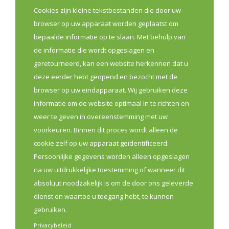
Cookies zijn kleine tekstbestanden die door uw
browser op uw apparaat worden geplaatst om
Bouw mee aan de toekomst van
bepaalde informatie op te slaan. Met behulp van
jouw apothekerskring
de informatie die wordt opgeslagen en
9 jul 2026
geretourneerd, kan een website herkennen dat u
deze eerder hebt geopend en bezocht met de
Sterke lokale kringen zijn belangrijk om apothekers
browser op uw eindapparaat. Wij gebruiken deze
beter te verbinden, samenwerking in de eerste lijn te
informatie om de website optimaal in te richten en
versterken en lokale noden concreet aan te pakken.
weer te geven in overeenstemming met uw
Daarom lanceert VAN, met steun van Vlaams minister
voorkeuren. Binnen dit proces wordt alleen de
Caroline Gennez en samen met de
cookie zelf op uw apparaat geïdentificeerd.
beroepsverenigingen, een nieuwe oproep voor
Persoonlijke gegevens worden alleen opgeslagen
apothekerskringen die hun kringwerking willen
na uw uitdrukkelijke toestemming of wanneer dit
versterken. Tien kringen krijgen de kans om tussen
absoluut noodzakelijk is om de door ons geleverde
september 2026 en maart 2027 hun kringwerking een
dienst en waartoe u toegang hebt, te kunnen
stevige boost te geven.
gebruiken.
Privacybeleid