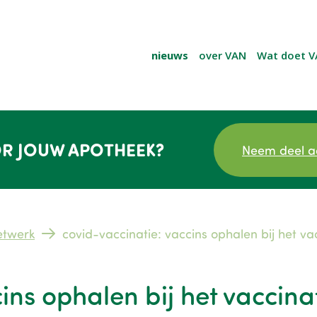
nieuws
over VAN
Wat doet V
R JOUW APOTHEEK?
Neem deel a
etwerk
covid-vaccinatie: vaccins ophalen bij het v
ins ophalen bij het vaccin