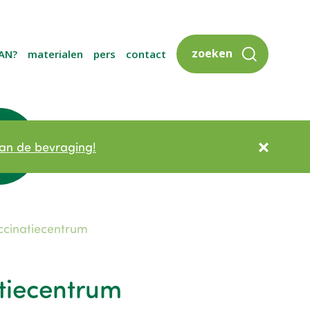
zoeken
AN?
materialen
pers
contact
an de bevraging!
accinatiecentrum
atiecentrum