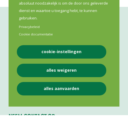
absoluut noodzakelijk is om de door ons geleverde
dienst en waartoe u toegang hebt, te kunnen
gebruiken.
Privacybeleid
Cookie documentatie
cookie-instellingen
VLAAMS APOTHEKERS NETWERK VZW
alles weigeren
Lange Leemstraat 187
2018
Antwerpen
alles aanvaarden
BE 0841 975 143
NEEM CONTACT OP