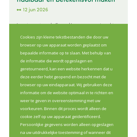
12 jun 2026
In mei organiseerde Gezond Leven een eerste webinar
over KRACH-T in de apotheek. Tijdens deze sessie
Cookies zijn kleine tekstbestanden die door uw
werd uitgelegd hoe ook een gesprek van één minuut al
browser op uw apparaat worden geplaatst om
betekenisvol kan zijn in het patiënten begeleiden naar
bepaalde informatie op te slaan. Met behulp van
een gezondere levensstijl. Heb je de sessie gemist? Er
de informatie die wordt opgeslagen en
volgt op 22 juni een tweede editie met dezelfde inhoud
geretourneerd, kan een website herkennen dat u
die je net zo goed kan helpen.
deze eerder hebt geopend en bezocht met de
browser op uw eindapparaat. Wij gebruiken deze
Lees meer
informatie om de website optimaal in te richten en
weer te geven in overeenstemming met uw
voorkeuren. Binnen dit proces wordt alleen de
Opleiding
Preventie
Sensibilisatie
Webinar
cookie zelf op uw apparaat geïdentificeerd.
Persoonlijke gegevens worden alleen opgeslagen
na uw uitdrukkelijke toestemming of wanneer dit