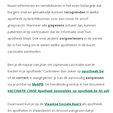
Naast informeren en sensibiliseren is het even belangrijk dat
burgers snel en gemakkelijk kunnen
terugvinden
in welke
apotheek zij terechtkunnen voor een covid-19- en/of
griepvaccin. Wanneer alle
gegevens
actueel zijn, kunnen
patiënten erop vertrouwen dat de informatie over hun
apotheek klopt. Ook voor andere
zorgverleners
in de eerste
lijn is het nuttig om te weten welke apotheken in de buurt
vaccinatie aanbieden.
Ben je dit najaar van plan om (opnieuw) vaccinatie aan te
bieden in je apotheek? Controleer dan zeker op
apotheek.be
of dit
correct
is aangegeven. Je kan dit eenvoudig
aanpassen
via je profiel op
MyAPB
. De handleiding vind je in het document
VACCINATIE_COVID_Apotheek_aanmelden_op_apotheek.be_NL.pdf
.
Daarnaast kun je op de
Vlaamse Sociale Kaart
als apotheek
én apotheker in Vlaanderen en Brussel aangeven dat je