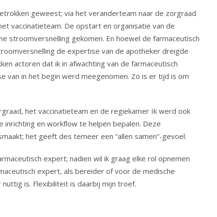
e betrokken geweest; via het veranderteam naar de zorgraad
het vaccinatieteam. De opstart en organisatie van de
orme stroomversnelling gekomen. En hoewel de farmaceutisch
stroomversnelling de expertise van de apotheker dreigde
ken actoren dat ik in afwachting van de farmaceutisch
ise van in het begin werd meegenomen. Zo is er tijd is om
graad, het vaccinatieteam en de regiekamer Ik werd ook
 inrichting en workflow te helpen bepalen. Deze
smaakt; het geeft des temeer een “allen samen”-gevoel.
armaceutisch expert; nadien wil ik graag elke rol opnemen
rmaceutisch expert, als bereider of voor de medische
tig is. Flexibiliteit is daarbij mijn troef.