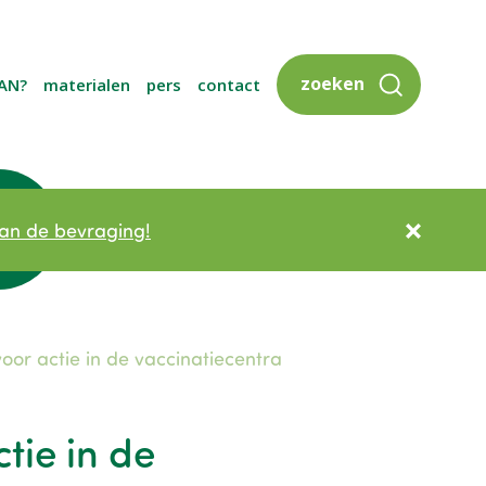
zoeken
AN?
materialen
pers
contact
an de bevraging!
oor actie in de vaccinatiecentra
tie in de