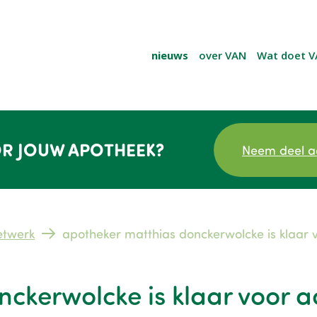
nieuws
over VAN
Wat doet V
R JOUW APOTHEEK?
Neem deel a
etwerk
apotheker matthias donckerwolcke is klaar v
ckerwolcke is klaar voor ac