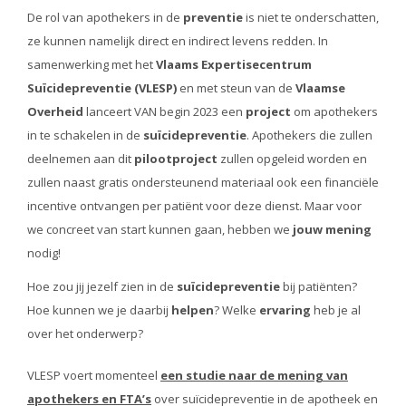
De rol van apothekers in de
preventie
is niet te onderschatten,
ze kunnen namelijk direct en indirect levens redden. In
samenwerking met het
Vlaams Expertisecentrum
Suïcidepreventie (VLESP)
en met steun van de
Vlaamse
Overheid
lanceert VAN begin 2023 een
project
om apothekers
in te schakelen in de
suïcidepreventie
. Apothekers die zullen
deelnemen aan dit
pilootproject
zullen opgeleid worden en
zullen naast gratis ondersteunend materiaal ook een financiële
incentive ontvangen per patiënt voor deze dienst. Maar voor
we concreet van start kunnen gaan, hebben we
jouw mening
nodig!
Hoe zou jij jezelf zien in de
suïcidepreventie
bij patiënten?
Hoe kunnen we je daarbij
helpen
? Welke
ervaring
heb je al
over het onderwerp?
VLESP voert momenteel
een studie naar de mening van
apothekers en FTA’s
over suïcidepreventie in de apotheek en