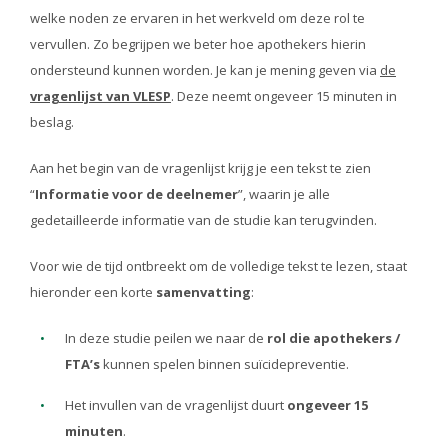
welke noden ze ervaren in het werkveld om deze rol te
vervullen. Zo begrijpen we beter hoe apothekers hierin
ondersteund kunnen worden. Je kan je mening geven via
de
vragenlijst van VLESP
. Deze neemt ongeveer 15 minuten in
beslag.
Aan het begin van de vragenlijst krijg je een tekst te zien
“
Informatie voor de deelnemer
”, waarin je alle
gedetailleerde informatie van de studie kan terugvinden.
Voor wie de tijd ontbreekt om de volledige tekst te lezen, staat
hieronder een korte
samenvatting
:
In deze studie peilen we naar de
rol die apothekers /
FTA’s
kunnen spelen binnen suïcidepreventie.
Het invullen van de vragenlijst duurt
ongeveer 15
minuten
.