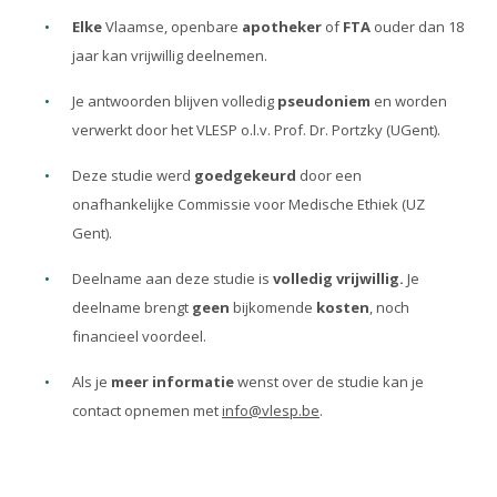
Elke
Vlaamse, openbare
apotheker
of
FTA
ouder dan 18
jaar kan vrijwillig deelnemen.
Je antwoorden blijven volledig
pseudoniem
en worden
verwerkt door het VLESP o.l.v. Prof. Dr. Portzky (UGent).
Deze studie werd
goedgekeurd
door een
onafhankelijke Commissie voor Medische Ethiek (UZ
Gent).
Deelname aan deze studie is
volledig vrijwillig.
Je
deelname brengt
geen
bijkomende
kosten
, noch
financieel voordeel.
Als je
meer informatie
wenst over de studie kan je
contact opnemen met
info@vlesp.be
.