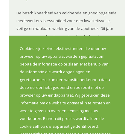
De beschikbaarheid van voldoende en goed opgeleide
medewerkers is essentieel voor een kwaliteitsvolle,
veilige en haalbare werking van de apotheek. Dit jaar
was er een ernstige terugval in afgestudeerde
farmaceutisch technisch assistenten en tegelijk wordt
Cookies zijn kleine tekstbestanden die door uw
hun opleiding hervormd.. Om als sector goed
browser op uw apparaat worden geplaatst om
voorbereid te zijn en gepaste maatregelen te kunnen
bepaalde informatie op te slaan. Met behulp van
vragen, hebben we betrouwbare gegevens nodig over
de informatie die wordt opgeslagen en
de reële behoefte aan medewerkers in de Vlaamse
geretourneerd, kan een website herkennen dat u
apotheken.
deze eerder hebt geopend en bezocht met de
browser op uw eindapparaat. Wij gebruiken deze
Lees meer
informatie om de website optimaal in te richten en
weer te geven in overeenstemming met uw
voorkeuren. Binnen dit proces wordt alleen de
Onderzoek
cookie zelf op uw apparaat geïdentificeerd.
Persoonlijke gegevens worden alleen opgeslagen