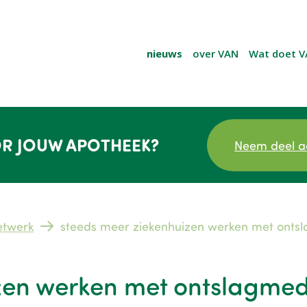
nieuws
over VAN
Wat doet V
R JOUW APOTHEEK?
Neem deel a
etwerk
steeds meer ziekenhuizen werken met onts
zen werken met ontslagmed