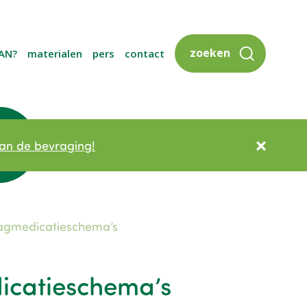
zoeken
AN?
materialen
pers
contact
an de bevraging!
lagmedicatieschema’s
icatieschema’s