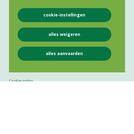
NEEM CONTACT OP
cookie-instellingen
+32 484 50 25 12
info@vlaamsapothekersnetwerk.be
alles weigeren
Persverantwoordelijke
alles aanvaarden
LEGAL
Cookie policy
Privacy policy