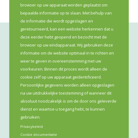
browser op uw apparaat worden geplaatst om
bepaalde informatie op te slaan. Met behulp van
de informatie die wordt opgeslagen en
geretourneerd, kan een website herkennen dat u
deze eerder hebt geopend en bezocht met de
browser op uw eindapparaat. Wij gebruiken deze
informatie om de website optimaal in te richten en
weer te geven in overeenstemming met uw
voorkeuren. Binnen dit proces wordt alleen de
VLAAMS APOTHEKERS NETWERK VZW
cookie zelf op uw apparaat geïdentificeerd.
Persoonlijke gegevens worden alleen opgeslagen
Lange Leemstraat 187
na uw uitdrukkelijke toestemming of wanneer dit
2018
Antwerpen
absoluut noodzakelijk is om de door ons geleverde
dienst en waartoe u toegang hebt, te kunnen
gebruiken.
BE 0841 975 143
Privacybeleid
Cookie documentatie