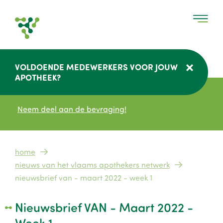
Overslaan
en
naar
de
inhoud
VOLDOENDE MEDEWERKERS VOOR JOUW
gaan
APOTHEEK?
Neem deel aan de bevraging!
Kruimelpad
home
nieuws van het vlaams apothekers netwerk
nieuwsbrief van - maart 2022 - week 1
Nieuwsbrief VAN - Maart 2022 -
Week 1