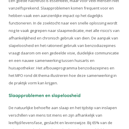
Een goede nachtrust is essentieel, maar voor veel mensen niet
vanzelfsprekend. Slaapproblemen komen frequent voor en
hebben vaak een aanzienlijke impact op het dagelijks
functioneren. In de zoektocht naar een snelle oplossing wordt
nog te vaak gegrepen naar slaapmedicatie, met alle risico’s van
afhankelijkheid en chronisch gebruik van dien. De aanpak van
slapeloosheid en het rationeel gebruik van benzodiazepines
vraagt daarom om een gedeelde visie, duidelijke communicatie
en een nauwe samenwerking tussen huisarts en
huisapotheker. Het afbouwprogramma benzodiazepines en
het MFO rond dit thema illustreren hoe deze samenwerking in
de praktijk vorm kan krijgen.
Slaapproblemen en slapeloosheid
De natuurlijke behoefte aan slaap en het tijdstip van inslapen
verschillen van mens tot mens en zijn afhankelijk van
leeftijd/levensfase, geslacht en levenswijze. Bij 65% van de