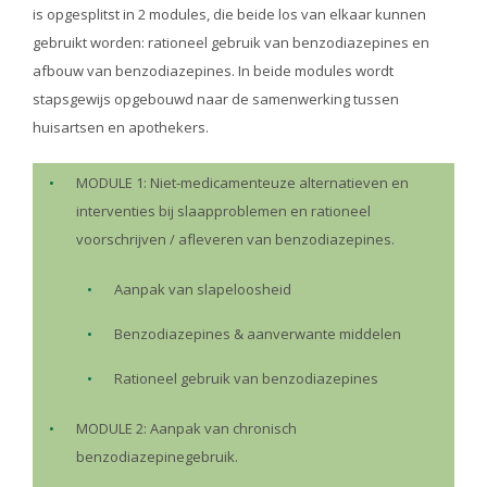
is opgesplitst in 2 modules, die beide los van elkaar kunnen
gebruikt worden: rationeel gebruik van benzodiazepines en
afbouw van benzodiazepines. In beide modules wordt
stapsgewijs opgebouwd naar de samenwerking tussen
huisartsen en apothekers.
MODULE 1: Niet-medicamenteuze alternatieven en
interventies bij slaapproblemen en rationeel
voorschrijven / afleveren van benzodiazepines.
Aanpak van slapeloosheid
Benzodiazepines & aanverwante middelen
Rationeel gebruik van benzodiazepines
MODULE 2: Aanpak van chronisch
benzodiazepinegebruik.