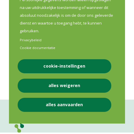
apothekerskringen die hun kringwerking willen
na uw uitdrukkelijke toestemming of wanneer dit
versterken. Tien kringen krijgen de kans om tussen
absoluut noodzakelijk is om de door ons geleverde
september 2026 en maart 2027 hun kringwerking een
dienst en waartoe u toegang hebt, te kunnen
stevige boost te geven.
gebruiken.
Privacybeleid
Lees meer
Cookie documentatie
cookie-instellingen
Eerste Lijn
Opleiding
alles weigeren
alles aanvaarden