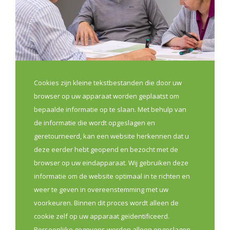
Cookies zijn kleine tekstbestanden die door uw
browser op uw apparaat worden geplaatst om
Bouw mee aan de toekomst van
bepaalde informatie op te slaan. Met behulp van
jouw apothekerskring
de informatie die wordt opgeslagen en
9 jul 2026
geretourneerd, kan een website herkennen dat u
deze eerder hebt geopend en bezocht met de
Sterke lokale kringen zijn belangrijk om apothekers
browser op uw eindapparaat. Wij gebruiken deze
beter te verbinden, samenwerking in de eerste lijn te
informatie om de website optimaal in te richten en
versterken en lokale noden concreet aan te pakken.
weer te geven in overeenstemming met uw
Daarom lanceert VAN, met steun van Vlaams minister
voorkeuren. Binnen dit proces wordt alleen de
Caroline Gennez en samen met de
cookie zelf op uw apparaat geïdentificeerd.
beroepsverenigingen, een nieuwe oproep voor
Persoonlijke gegevens worden alleen opgeslagen