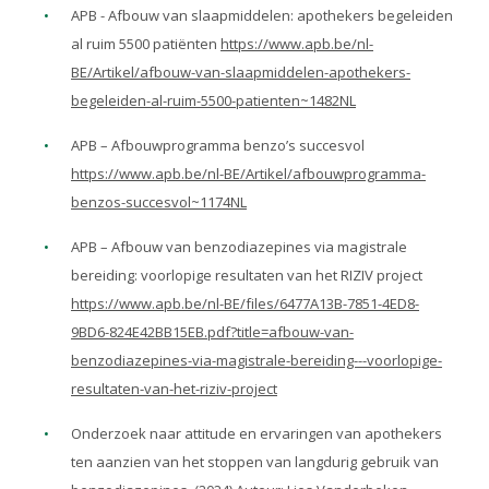
APB - Afbouw van slaapmiddelen: apothekers begeleiden
al ruim 5500 patiënten
https://www.apb.be/nl-
BE/Artikel/afbouw-van-slaapmiddelen-apothekers-
begeleiden-al-ruim-5500-patienten~1482NL
APB – Afbouwprogramma benzo’s succesvol
https://www.apb.be/nl-BE/Artikel/afbouwprogramma-
benzos-succesvol~1174NL
APB – Afbouw van benzodiazepines via magistrale
bereiding: voorlopige resultaten van het RIZIV project
https://www.apb.be/nl-BE/files/6477A13B-7851-4ED8-
9BD6-824E42BB15EB.pdf?title=afbouw-van-
benzodiazepines-via-magistrale-bereiding---voorlopige-
resultaten-van-het-riziv-project
Onderzoek naar attitude en ervaringen van apothekers
ten aanzien van het stoppen van langdurig gebruik van