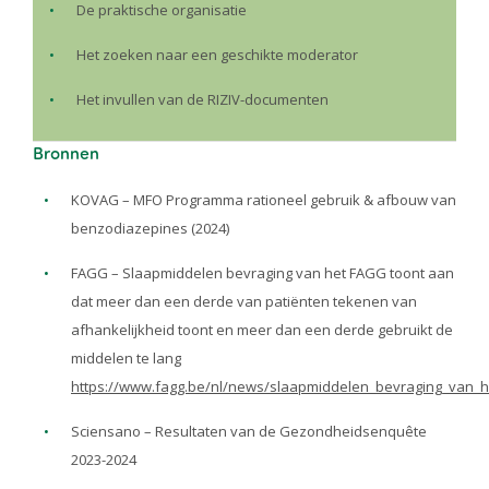
De praktische organisatie
Het zoeken naar een geschikte moderator
Het invullen van de RIZIV-documenten
Bronnen
KOVAG – MFO Programma rationeel gebruik & afbouw van
benzodiazepines (2024)
FAGG – Slaapmiddelen bevraging van het FAGG toont aan
dat meer dan een derde van patiënten tekenen van
afhankelijkheid toont en meer dan een derde gebruikt de
middelen te lang
https://www.fagg.be/nl/news/slaapmiddelen_bevraging_van
Sciensano – Resultaten van de Gezondheidsenquête
2023-2024