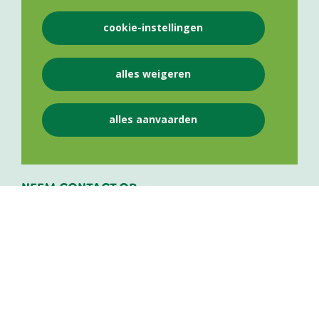
cookie-instellingen
VLAAMS APOTHEKERS NETWERK VZW
alles weigeren
Lange Leemstraat 187
2018
Antwerpen
alles aanvaarden
BE 0841 975 143
NEEM CONTACT OP
+32 484 50 25 12
info@vlaamsapothekersnetwerk.be
Persverantwoordelijke