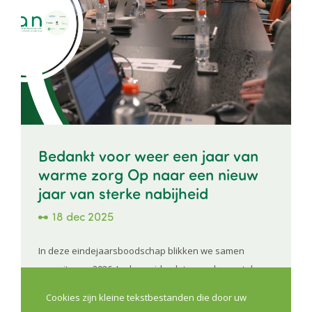
Bedankt voor weer een jaar van
warme zorg Op naar een nieuw
jaar van sterke nabijheid
18 dec 2025
In deze eindejaarsboodschap blikken we samen
vooruit naar 2026. In deze video laten we bewust de
zeven bestuurders van het Vlaams Apothekersnetwerk
Cookies zijn kleine tekstbestanden die door uw
aan het woord. Elk van hen vertegenwoordigt een