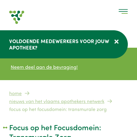
Overslaan
en
naar
de
inhoud
VOLDOENDE MEDEWERKERS VOOR JOUW
gaan
APOTHEEK?
Neem deel aan de bevraging!
Kruimelpad
home
nieuws van het vlaams apothekers netwerk
focus op het focusdomein: transmurale zorg
Focus op het Focusdomein:
Transmurale Zorg