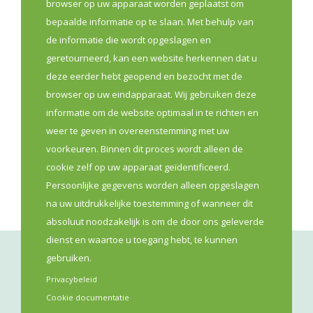
browser op uw apparaat worden geplaatst om
beroepsvereniging die lid is van VAN en brengt zo de
bepaalde informatie op te slaan. Met behulp van
stem van het apothekersveld mee.
de informatie die wordt opgeslagen en
geretourneerd, kan een website herkennen dat u
Lees meer
deze eerder hebt geopend en bezocht met de
browser op uw eindapparaat. Wij gebruiken deze
informatie om de website optimaal in te richten en
Digitalisatie
Eerste Lijn
Kwaliteit
weer te geven in overeenstemming met uw
Population Health Management
Preventie
voorkeuren. Binnen dit proces wordt alleen de
Sensibilisatie
Transmurale Zorg
cookie zelf op uw apparaat geïdentificeerd.
Persoonlijke gegevens worden alleen opgeslagen
na uw uitdrukkelijke toestemming of wanneer dit
absoluut noodzakelijk is om de door ons geleverde
dienst en waartoe u toegang hebt, te kunnen
gebruiken.
Privacybeleid
Cookie documentatie