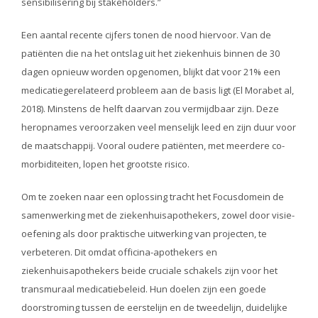
sensibilisering bij stakeholders.”
Een aantal recente cijfers tonen de nood hiervoor. Van de
patiënten die na het ontslag uit het ziekenhuis binnen de 30
dagen opnieuw worden opgenomen, blijkt dat voor 21% een
medicatiegerelateerd probleem aan de basis ligt (El Morabet al,
2018). Minstens de helft daarvan zou vermijdbaar zijn. Deze
heropnames veroorzaken veel menselijk leed en zijn duur voor
de maatschappij. Vooral oudere patiënten, met meerdere co-
morbiditeiten, lopen het grootste risico.
Om te zoeken naar een oplossing tracht het Focusdomein de
samenwerking met de ziekenhuisapothekers, zowel door visie-
oefening als door praktische uitwerking van projecten, te
verbeteren. Dit omdat officina-apothekers en
ziekenhuisapothekers beide cruciale schakels zijn voor het
transmuraal medicatiebeleid. Hun doelen zijn een goede
doorstroming tussen de eerstelijn en de tweedelijn, duidelijke