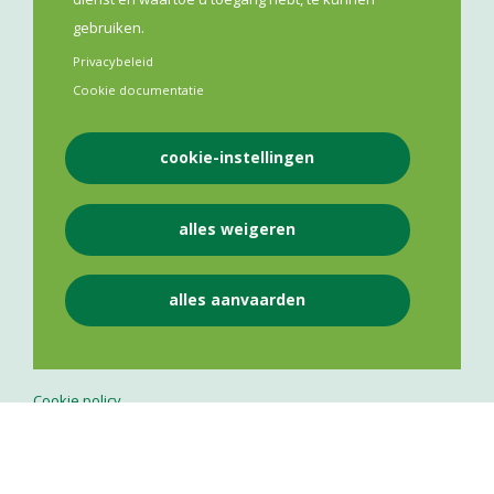
gebruiken.
BE 0841 975 143
Privacybeleid
Cookie documentatie
NEEM CONTACT OP
cookie-instellingen
+32 484 50 25 12
info@vlaamsapothekersnetwerk.be
alles weigeren
Persverantwoordelijke
alles aanvaarden
LEGAL
Cookie policy
Privacy policy