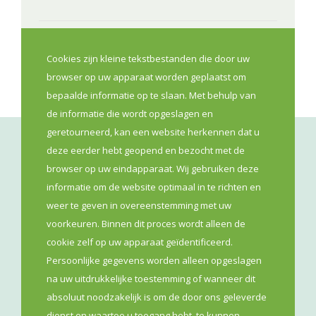
Eerste Lijn
Opleiding
Cookies zijn kleine tekstbestanden die door uw
browser op uw apparaat worden geplaatst om
bepaalde informatie op te slaan. Met behulp van
de informatie die wordt opgeslagen en
geretourneerd, kan een website herkennen dat u
deze eerder hebt geopend en bezocht met de
browser op uw eindapparaat. Wij gebruiken deze
informatie om de website optimaal in te richten en
weer te geven in overeenstemming met uw
voorkeuren. Binnen dit proces wordt alleen de
VLAAMS APOTHEKERS NETWERK VZW
cookie zelf op uw apparaat geïdentificeerd.
Persoonlijke gegevens worden alleen opgeslagen
Lange Leemstraat 187
na uw uitdrukkelijke toestemming of wanneer dit
2018
Antwerpen
absoluut noodzakelijk is om de door ons geleverde
dienst en waartoe u toegang hebt, te kunnen