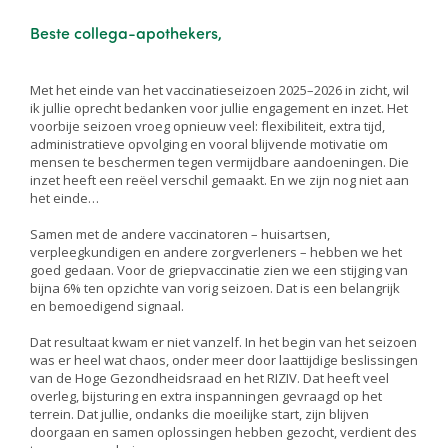
Beste collega-apothekers,
Met het einde van het vaccinatieseizoen 2025–2026 in zicht, wil
ik jullie oprecht bedanken voor jullie engagement en inzet. Het
voorbije seizoen vroeg opnieuw veel: flexibiliteit, extra tijd,
administratieve opvolging en vooral blijvende motivatie om
mensen te beschermen tegen vermijdbare aandoeningen. Die
inzet heeft een reëel verschil gemaakt. En we zijn nog niet aan
het einde…
Samen met de andere vaccinatoren – huisartsen,
verpleegkundigen en andere zorgverleners – hebben we het
goed gedaan. Voor de griepvaccinatie zien we een stijging van
bijna 6% ten opzichte van vorig seizoen. Dat is een belangrijk
en bemoedigend signaal.
Dat resultaat kwam er niet vanzelf. In het begin van het seizoen
was er heel wat chaos, onder meer door laattijdige beslissingen
van de Hoge Gezondheidsraad en het RIZIV. Dat heeft veel
overleg, bijsturing en extra inspanningen gevraagd op het
terrein. Dat jullie, ondanks die moeilijke start, zijn blijven
doorgaan en samen oplossingen hebben gezocht, verdient des