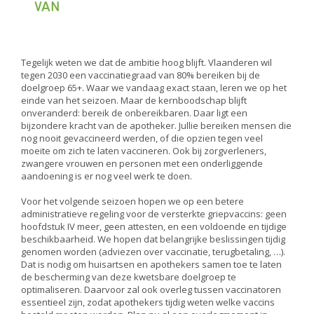
VAN
Tegelijk weten we dat de ambitie hoog blijft. Vlaanderen wil
tegen 2030 een vaccinatiegraad van 80% bereiken bij de
doelgroep 65+. Waar we vandaag exact staan, leren we op het
einde van het seizoen. Maar de kernboodschap blijft
onveranderd: bereik de onbereikbaren. Daar ligt een
bijzondere kracht van de apotheker. Jullie bereiken mensen die
nog nooit gevaccineerd werden, of die opzien tegen veel
moeite om zich te laten vaccineren. Ook bij zorgverleners,
zwangere vrouwen en personen met een onderliggende
aandoening is er nog veel werk te doen.
Voor het volgende seizoen hopen we op een betere
administratieve regeling voor de versterkte griepvaccins: geen
hoofdstuk IV meer, geen attesten, en een voldoende en tijdige
beschikbaarheid. We hopen dat belangrijke beslissingen tijdig
genomen worden (adviezen over vaccinatie, terugbetaling, …).
Dat is nodig om huisartsen en apothekers samen toe te laten
de bescherming van deze kwetsbare doelgroep te
optimaliseren. Daarvoor zal ook overleg tussen vaccinatoren
essentieel zijn, zodat apothekers tijdig weten welke vaccins