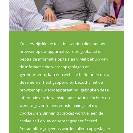
Cookies zijn kleine tekstbestanden die door uw
browser op uw apparaat worden geplaatst om
Bouw mee aan de toekomst van
bepaalde informatie op te slaan. Met behulp van
jouw apothekerskring
de informatie die wordt opgeslagen en
9 jul 2026
geretourneerd, kan een website herkennen dat u
deze eerder hebt geopend en bezocht met de
Sterke lokale kringen zijn belangrijk om apothekers
browser op uw eindapparaat. Wij gebruiken deze
beter te verbinden, samenwerking in de eerste lijn te
informatie om de website optimaal in te richten en
versterken en lokale noden concreet aan te pakken.
weer te geven in overeenstemming met uw
Daarom lanceert VAN, met steun van Vlaams minister
voorkeuren. Binnen dit proces wordt alleen de
Caroline Gennez en samen met de
cookie zelf op uw apparaat geïdentificeerd.
beroepsverenigingen, een nieuwe oproep voor
Persoonlijke gegevens worden alleen opgeslagen