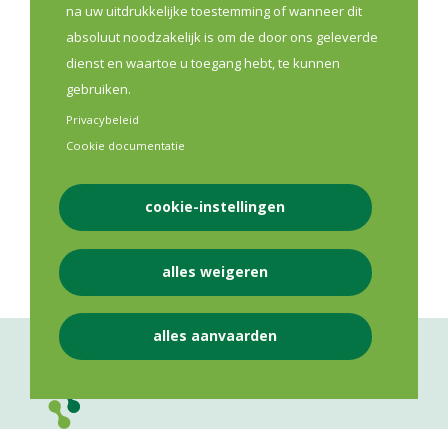
apothekerskringen die hun kringwerking willen
na uw uitdrukkelijke toestemming of wanneer dit
versterken. Tien kringen krijgen de kans om tussen
absoluut noodzakelijk is om de door ons geleverde
september 2026 en maart 2027 hun kringwerking een
dienst en waartoe u toegang hebt, te kunnen
stevige boost te geven.
gebruiken.
Privacybeleid
Lees meer
Cookie documentatie
cookie-instellingen
Eerste Lijn
Opleiding
alles weigeren
alles aanvaarden