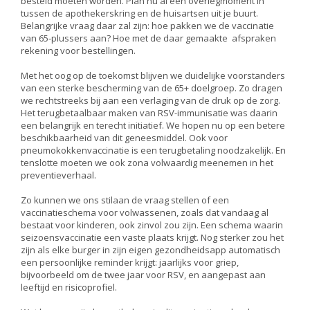
besteld moeten worden. Plan nu al een overlegmoment in
tussen de apothekerskring en de huisartsen uit je buurt.
Belangrijke vraag daar zal zijn: hoe pakken we de vaccinatie
van 65-plussers aan? Hoe met de daar gemaakte afspraken
rekening voor bestellingen.
Met het oog op de toekomst blijven we duidelijke voorstanders
van een sterke bescherming van de 65+ doelgroep. Zo dragen
we rechtstreeks bij aan een verlaging van de druk op de zorg.
Het terugbetaalbaar maken van RSV-immunisatie was daarin
een belangrijk en terecht initiatief. We hopen nu op een betere
beschikbaarheid van dit geneesmiddel. Ook voor
pneumokokkenvaccinatie is een terugbetaling noodzakelijk. En
tenslotte moeten we ook zona volwaardig meenemen in het
preventieverhaal.
Zo kunnen we ons stilaan de vraag stellen of een
vaccinatieschema voor volwassenen, zoals dat vandaag al
bestaat voor kinderen, ook zinvol zou zijn. Een schema waarin
seizoensvaccinatie een vaste plaats krijgt. Nog sterker zou het
zijn als elke burger in zijn eigen gezondheidsapp automatisch
een persoonlijke reminder krijgt: jaarlijks voor griep,
bijvoorbeeld om de twee jaar voor RSV, en aangepast aan
leeftijd en risicoprofiel.