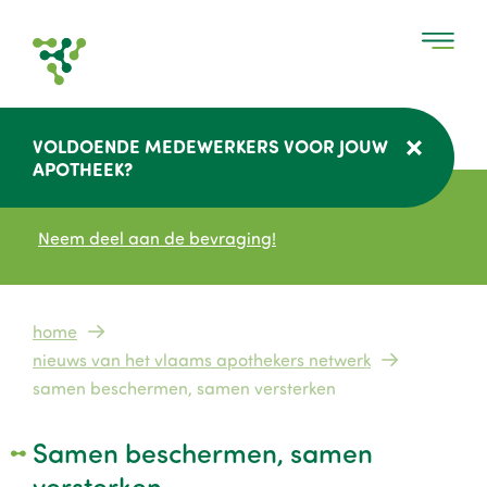
Overslaan
en
naar
de
inhoud
VOLDOENDE MEDEWERKERS VOOR JOUW
gaan
APOTHEEK?
Neem deel aan de bevraging!
Kruimelpad
home
nieuws van het vlaams apothekers netwerk
samen beschermen, samen versterken
Samen beschermen, samen
versterken