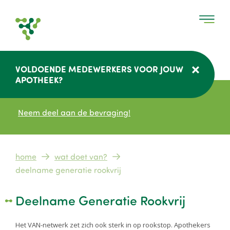
Overslaan
en
naar
de
inhoud
VOLDOENDE MEDEWERKERS VOOR JOUW
gaan
APOTHEEK?
Neem deel aan de bevraging!
Kruimelpad
home
wat doet van?
deelname generatie rookvrij
Deelname Generatie Rookvrij
Het VAN-netwerk zet zich ook sterk in op rookstop. Apothekers