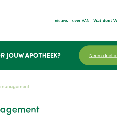
nieuws
over VAN
Wat doet V
R JOUW APOTHEEK?
Neem deel a
th management
nagement