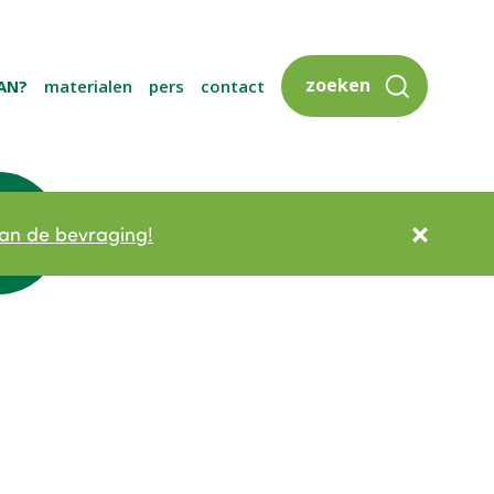
zoeken
AN?
materialen
pers
contact
an de bevraging!