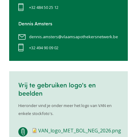
+32 484 50 25 12
Dennis Amsters
dennis.amsters@vlaamsapothekersnetwerk.be
+32 494 90 09 02
Vrij te gebruiken logo's en
beelden
Hieronder vind je onder meer het logo van VAN en
enkele stockfoto's.
VAN_logo_MET_BOL_NEG_2026.png