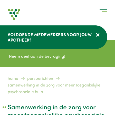
Overslaan
en
naar
de
inhoud
VOLDOENDE MEDEWERKERS VOOR JOUW
gaan
APOTHEEK?
Neem deel aan de bevraging!
Kruimelpad
home
persberichten
samenwerking in de zorg voor meer toegankelijke
psychosociale hulp
Samenwerking in de zorg voor
meer toegankelijke psychosociale