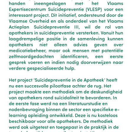
handen ineengeslagen met het Vlaams
Expertisecentrum Suïcidepreventie (VLESP) voor een
interessant project. Dit initiatief, ondersteund door de
Vlaamse Overheid en als onderdeel van het Vlaams
Actieplan Suïcidepreventie III, wil de rol van
apothekers in suïcidepreventie versterken. Vanuit hun
laagdrempelige positie in de samenleving kunnen
apothekers niet alleen advies geven over
medicatiebeheer, maar ook mensen met potentiële
zelfmoordgedachten identificeren, een eerste
gesprek voeren en indien nodig doorverwijzen naar
verdere gespecialiseerde hulp.
Het project ‘Suïcidepreventie in de Apotheek’ heeft
nu een succesvolle pilootfase achter de rug. Het
project maakte een methodiek om de deskundigheid
van apothekers rond suïcidaliteit te bevorderen. In
de eerste fase werd na een literatuurstudie en
nodenbevraging binnen de sector een specifieke e-
learning opleiding ontwikkeld. Deze is nu kosteloos
beschikbaar voor alle apothekers. De methodiek
werd ook uitgetest en toegepast in de praktijk in de