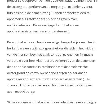
project Suïcidepreventie in de apotheek kadert binnen VAS III in
de strategie ‘Beperken van de toegang tot middelen’. Vanuit
hun positie in de samenleving kunnen apothekers een rol
opnemen als gatekeepers en advies geven over
medicatiebeheer. De e-learning wil apothekers en
apotheekassistenten hierin ondersteunen.
De apotheker is een laagdrempelige, toegankelijke en uiterst
herkenbare eerstelijnszorgverstrekker die zich in het midden
van de mensen bevindt, vaak centraal gelegen en fijnmazig
verspreid over heel Vlaanderen. De kennis van de patiënt en
diens sociale context in combinatie met de academische
achtergrond en vertrouwensband zorgen ervoor dat de
apothekers of Farmaceutisch Technisch Assistenten (FTA)
signalen kunnen opmerken en hierover in gesprek kunnen
gaan met de burger.
“Ik zou andere apothekers echt aanraden om de e-learning te