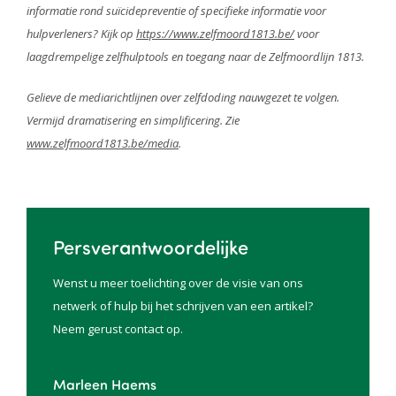
informatie rond suïcidepreventie of specifieke informatie voor
hulpverleners? Kijk op
https://www.zelfmoord1813.be/
voor
laagdrempelige zelfhulptools en toegang naar de Zelfmoordlijn 1813.
Gelieve de mediarichtlijnen over zelfdoding nauwgezet te volgen.
Vermijd dramatisering en simplificering. Zie
www.zelfmoord1813.be/media
.
Persverantwoordelijke
Wenst u meer toelichting over de visie van ons
netwerk of hulp bij het schrijven van een artikel?
Neem gerust contact op.
Marleen Haems