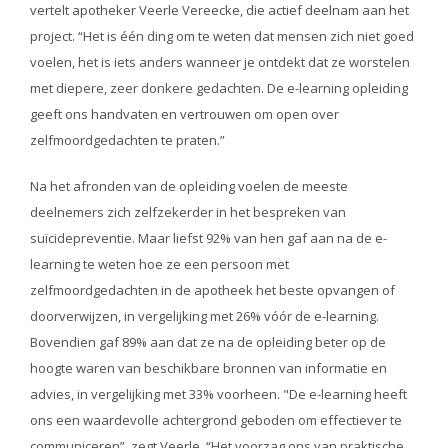
vertelt apotheker Veerle Vereecke, die actief deelnam aan het
project. “Het is één ding om te weten dat mensen zich niet goed
voelen, het is iets anders wanneer je ontdekt dat ze worstelen
met diepere, zeer donkere gedachten. De e-learning opleiding
geeft ons handvaten en vertrouwen om open over
zelfmoordgedachten te praten.”
Na het afronden van de opleiding voelen de meeste
deelnemers zich zelfzekerder in het bespreken van
suïcidepreventie. Maar liefst 92% van hen gaf aan na de e-
learning te weten hoe ze een persoon met
zelfmoordgedachten in de apotheek het beste opvangen of
doorverwijzen, in vergelijking met 26% vóór de e-learning.
Bovendien gaf 89% aan dat ze na de opleiding beter op de
hoogte waren van beschikbare bronnen van informatie en
advies, in vergelijking met 33% voorheen. "De e-learning heeft
ons een waardevolle achtergrond geboden om effectiever te
communiceren”, zegt Veerle. “Het voorzag ons van praktische