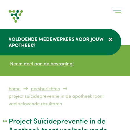
Overslaan
en
naar
de
inhoud
VOLDOENDE MEDEWERKERS VOOR JOUW
gaan
APOTHEEK?
Neem deel aan de bevraging!
Kruimelpad
home
persberichten
project suïcidepreventie in de apotheek toont
veelbelovende resultaten
Project Suïcidepreventie in de
Apotheek toont veelbelovende